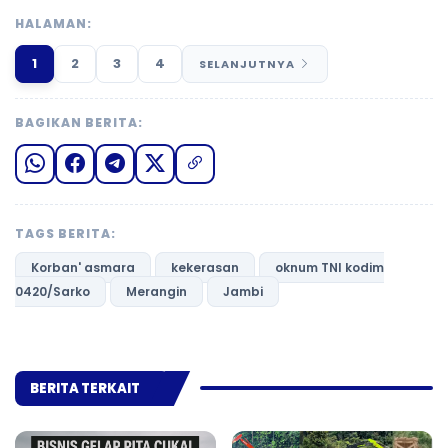
HALAMAN:
1
2
3
4
SELANJUTNYA
BAGIKAN BERITA:
TAGS BERITA:
Korban' asmara
kekerasan
oknum TNI kodim
0420/Sarko
Merangin
Jambi
BERITA TERKAIT