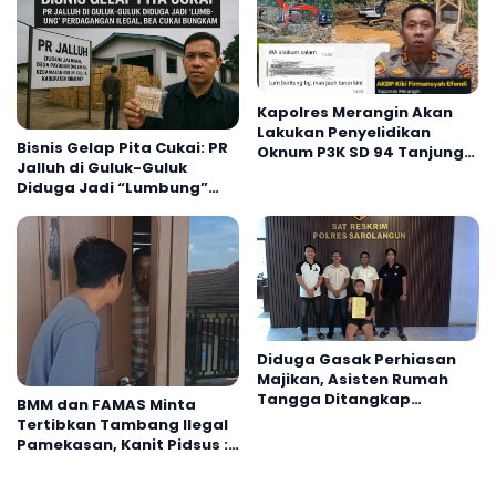
Kapolres Merangin Akan
Lakukan Penyelidikan
Bisnis Gelap Pita Cukai: PR
Oknum P3K SD 94 Tanjung
Jalluh di Guluk-Guluk
Mudo Keterlibatan PETI
Diduga Jadi “Lumbung”
Perdagangan Ilegal, Bea
Cukai Bungkam
Diduga Gasak Perhiasan
Majikan, Asisten Rumah
Tangga Ditangkap
BMM dan FAMAS Minta
Satreskrim Polres
Tertibkan Tambang Ilegal
Sarolangun
Pamekasan, Kanit Pidsus :
Hasil Audiensi Mau
Disampaikan ke Kasat