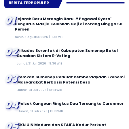
BERITA TERPOPULER
01
Sejarah Baru Merangin Baru..!! Pegawai Syara'
Pengurus Masjid Keluhkan Gaji di Potang Hingga 50
Persen
Senin, 3 Agustus 2026 | 11:38 WIB
02
Pilkades Serentak di Kabupaten Sumenep Bakal
Gunakan Sistem E-Voting
Jumat, 31 Juli 2026 | 19:36 WIB
03
Pemkab Sumenep Perkuat Pemberdayaan Ekonomi
Masyarakat Berbasis Potensi Desa
Jumat, 31 Juli 2026 | 19:31 WIB
04
Polsek Kangean Ringkus Dua Tersangka Curanmor
Jumat, 31 Juli 2026 | 18:18 WIB
05
KKN UIN Madura dan STAIFA Kadur Perkuat