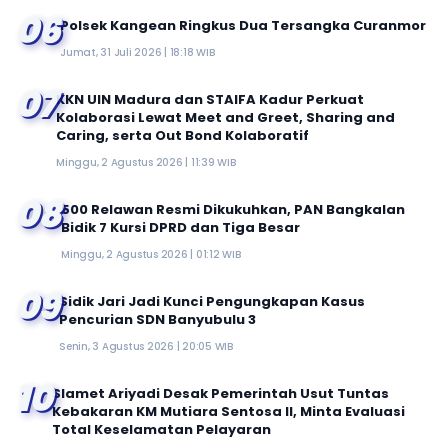
06
Polsek Kangean Ringkus Dua Tersangka Curanmor
Jumat, 31 Juli 2026 | 18:18 WIB
07
KKN UIN Madura dan STAIFA Kadur Perkuat
Kolaborasi Lewat Meet and Greet, Sharing and
Caring, serta Out Bond Kolaboratif
Minggu, 2 Agustus 2026 | 11:39 WIB
08
500 Relawan Resmi Dikukuhkan, PAN Bangkalan
Bidik 7 Kursi DPRD dan Tiga Besar
Minggu, 2 Agustus 2026 | 01:12 WIB
09
Sidik Jari Jadi Kunci Pengungkapan Kasus
Pencurian SDN Banyubulu 3
Senin, 3 Agustus 2026 | 20:05 WIB
10
Slamet Ariyadi Desak Pemerintah Usut Tuntas
Kebakaran KM Mutiara Sentosa II, Minta Evaluasi
Total Keselamatan Pelayaran