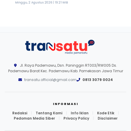
Minggu, 2 Agustus 2026 | 19:21 WIB
Jl. Raya Pademawu, Dsn. Paninggin RT003/RW005 Ds.
Pademawu Barat Kec. Pademawu Kab. Pamekasan Jawa Timur
transatu.official@gmail.com
0813 3079 0024
INFORMASI
Redaksi
|
Tentang Kami
|
Info Iklan
|
Kode Etik
|
Pedoman Media Siber
|
Privacy Policy
|
Disclaimer