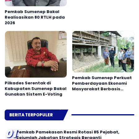
OPD Pamekasan
Pemkab Sumenep Bakal
Realisasikan 80 RTLH pada
2026
Pemkab Sumenep Perkuat
Pilkades Serentak di
Pemberdayaan Ekonomi
Kabupaten Sumenep Bakal
Masyarakat Berbasis
Gunakan Sistem E-Voting
Potensi Desa
BERITA TERPOPULER
01
Pemkab Pamekasan Resmi Rotasi 85 Pejabat,
Sejumlah Jabatan Strategis Berganti