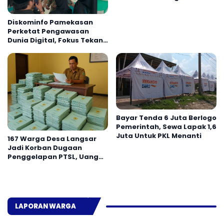
Selesai
Diskominfo Pamekasan
Perketat Pengawasan
Dunia Digital, Fokus Tekan
Judi Online di Kalangan
Muda
Bayar Tenda 6 Juta Berlogo
Pemerintah, Sewa Lapak 1,6
Juta Untuk PKL Menanti
167 Warga Desa Langsar
Jadi Korban Dugaan
Penggelapan PTSL, Uang
Rp450 Ribu Raib, Sertifikat
Tak Kunjung Terbit
LAPORAN WARGA