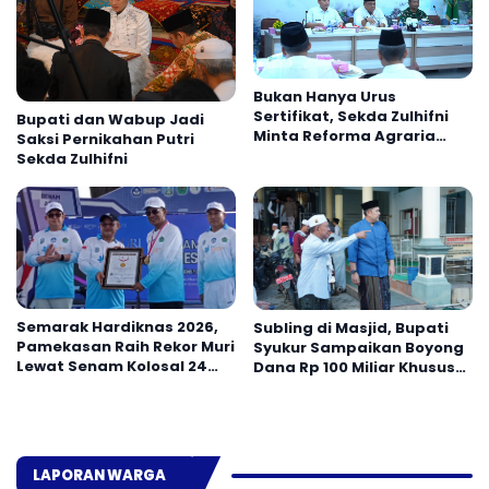
Bukan Hanya Urus
Sertifikat, Sekda Zulhifni
Bupati dan Wabup Jadi
Minta Reforma Agraria
Saksi Pernikahan Putri
Harus Dongkrak Ekonomi
Sekda Zulhifni
Warga
Semarak Hardiknas 2026,
Subling di Masjid, Bupati
Pamekasan Raih Rekor Muri
Syukur Sampaikan Boyong
Lewat Senam Kolosal 24
Dana Rp 100 Miliar Khusus
Ribu Siswa
Jalan Daerah
LAPORAN WARGA