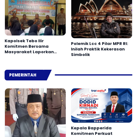
Kapolsek Tebo Ilir
Polemik Lcc 4 Pilar MPR RI:
Komitmen Bersama
Inilah Praktik Kekerasan
Masyarakat Laporkan
Simbolik
Peredaran Narkoba ke
Polisi
PEMERINTAH
Kepala Bapperida
Komitmen Perkuat