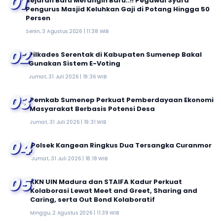
01
Sejarah Baru Merangin Baru..!! Pegawai Syara'
Pengurus Masjid Keluhkan Gaji di Potang Hingga 50
Persen
Senin, 3 Agustus 2026 | 11:38 WIB
02
Pilkades Serentak di Kabupaten Sumenep Bakal
Gunakan Sistem E-Voting
Jumat, 31 Juli 2026 | 19:36 WIB
03
Pemkab Sumenep Perkuat Pemberdayaan Ekonomi
Masyarakat Berbasis Potensi Desa
Jumat, 31 Juli 2026 | 19:31 WIB
04
Polsek Kangean Ringkus Dua Tersangka Curanmor
Jumat, 31 Juli 2026 | 18:18 WIB
05
KKN UIN Madura dan STAIFA Kadur Perkuat
Kolaborasi Lewat Meet and Greet, Sharing and
Caring, serta Out Bond Kolaboratif
Minggu, 2 Agustus 2026 | 11:39 WIB