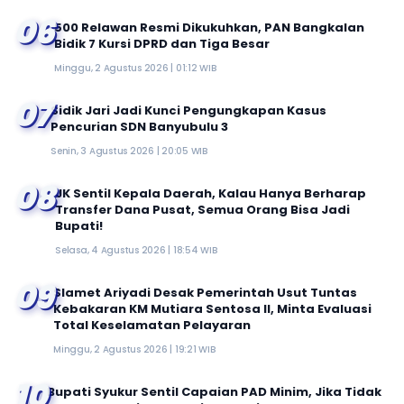
06
500 Relawan Resmi Dikukuhkan, PAN Bangkalan
Bidik 7 Kursi DPRD dan Tiga Besar
Minggu, 2 Agustus 2026 | 01:12 WIB
07
Sidik Jari Jadi Kunci Pengungkapan Kasus
Pencurian SDN Banyubulu 3
Senin, 3 Agustus 2026 | 20:05 WIB
08
JK Sentil Kepala Daerah, Kalau Hanya Berharap
Transfer Dana Pusat, Semua Orang Bisa Jadi
Bupati!
Selasa, 4 Agustus 2026 | 18:54 WIB
09
Slamet Ariyadi Desak Pemerintah Usut Tuntas
Kebakaran KM Mutiara Sentosa II, Minta Evaluasi
Total Keselamatan Pelayaran
Minggu, 2 Agustus 2026 | 19:21 WIB
10
Bupati Syukur Sentil Capaian PAD Minim, Jika Tidak