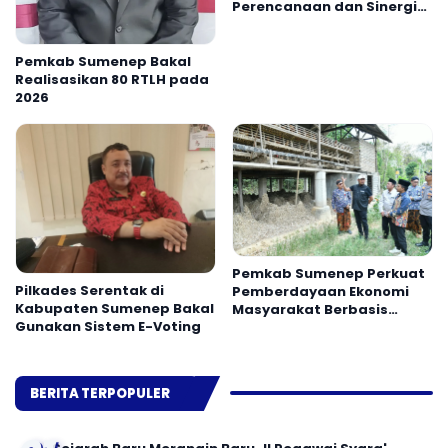
Perencanaan dan Sinergi
OPD Pamekasan
Pemkab Sumenep Bakal
Realisasikan 80 RTLH pada
2026
Pemkab Sumenep Perkuat
Pilkades Serentak di
Pemberdayaan Ekonomi
Kabupaten Sumenep Bakal
Masyarakat Berbasis
Gunakan Sistem E-Voting
Potensi Desa
BERITA TERPOPULER