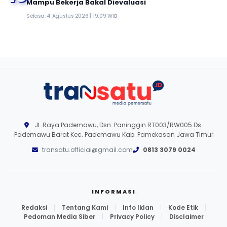
Mampu Bekerja Bakal Dievaluasi
Selasa, 4 Agustus 2026 | 19:09 WIB
Jl. Raya Pademawu, Dsn. Paninggin RT003/RW005 Ds.
Pademawu Barat Kec. Pademawu Kab. Pamekasan Jawa Timur
transatu.official@gmail.com
0813 3079 0024
INFORMASI
Redaksi
|
Tentang Kami
|
Info Iklan
|
Kode Etik
|
Pedoman Media Siber
|
Privacy Policy
|
Disclaimer