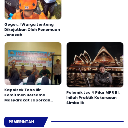
Geger..! Warga Lenteng
Dikejutkan Oleh Penemuan
Jenazah
Kapolsek Tebo Ilir
Polemik Lcc 4 Pilar MPR RI:
Komitmen Bersama
Inilah Praktik Kekerasan
Masyarakat Laporkan
Simbolik
Peredaran Narkoba ke
Polisi
PEMERINTAH