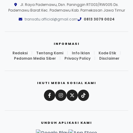
Jl. Raya Pademawu, Dsn. Paninggin RT003/RW005 Ds.
Pademawu Barat Kec. Pademawu Kab. Pamekasan Jawa Timur
transatu.official@gmail.com
0813 3079 0024
INFORMASI
Redaksi
|
Tentang Kami
|
Info Iklan
|
Kode Etik
|
Pedoman Media Siber
|
Privacy Policy
|
Disclaimer
IKUTI MEDIA SOSIAL KAMI
UNDUH APLIKASI KAMI