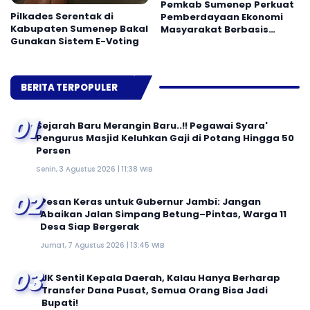
Pemkab Sumenep Perkuat
Pilkades Serentak di
Pemberdayaan Ekonomi
Kabupaten Sumenep Bakal
Masyarakat Berbasis
Gunakan Sistem E-Voting
Potensi Desa
BERITA TERPOPULER
01
Sejarah Baru Merangin Baru..!! Pegawai Syara'
Pengurus Masjid Keluhkan Gaji di Potang Hingga 50
Persen
Senin, 3 Agustus 2026 | 11:38 WIB
02
Pesan Keras untuk Gubernur Jambi: Jangan
Abaikan Jalan Simpang Betung–Pintas, Warga 11
Desa Siap Bergerak
Jumat, 7 Agustus 2026 | 13:45 WIB
03
JK Sentil Kepala Daerah, Kalau Hanya Berharap
Transfer Dana Pusat, Semua Orang Bisa Jadi
Bupati!