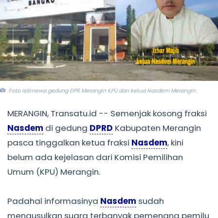
Foto istimewa gedung DPR Merangin KPU dan ketua Nasdem Merangin
MERANGIN, Transatu.id -- Semenjak kosong fraksi
Nasdem
di gedung
DPRD
Kabupaten Merangin
pasca tinggalkan ketua fraksi
Nasdem
, kini
belum ada kejelasan dari Komisi Pemilihan
Umum (KPU) Merangin.
Padahal informasinya
Nasdem
sudah
mengusulkan suara terbanyak pemenang pemilu