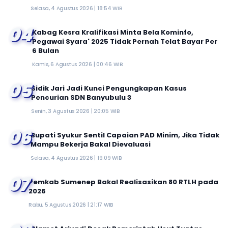
Selasa, 4 Agustus 2026 | 18:54 WIB
04
Kabag Kesra Kralifikasi Minta Bela Kominfo,
Pegawai Syara' 2025 Tidak Pernah Telat Bayar Per
6 Bulan
Kamis, 6 Agustus 2026 | 00:46 WIB
05
Sidik Jari Jadi Kunci Pengungkapan Kasus
Pencurian SDN Banyubulu 3
Senin, 3 Agustus 2026 | 20:05 WIB
06
Bupati Syukur Sentil Capaian PAD Minim, Jika Tidak
Mampu Bekerja Bakal Dievaluasi
Selasa, 4 Agustus 2026 | 19:09 WIB
07
Pemkab Sumenep Bakal Realisasikan 80 RTLH pada
2026
Rabu, 5 Agustus 2026 | 21:17 WIB