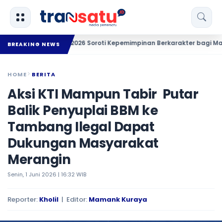
kornas FKMSB 2026 Soroti Kepemimpinan Berkarakter bagi Mahasant
BREAKING NEWS
HOME
BERITA
Aksi KTI Mampun Tabir Putar
Balik Penyuplai BBM ke
Tambang Ilegal Dapat
Dukungan Masyarakat
Merangin
Senin, 1 Juni 2026 | 16:32 WIB
Reporter:
Kholil
| Editor:
Mamank Kuraya