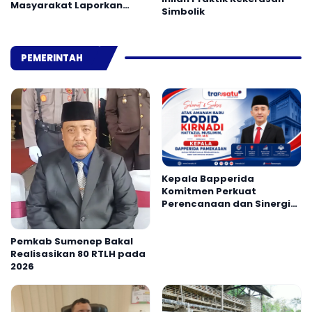
Masyarakat Laporkan
Simbolik
Peredaran Narkoba ke
Polisi
PEMERINTAH
Kepala Bapperida
Komitmen Perkuat
Perencanaan dan Sinergi
OPD Pamekasan
Pemkab Sumenep Bakal
Realisasikan 80 RTLH pada
2026