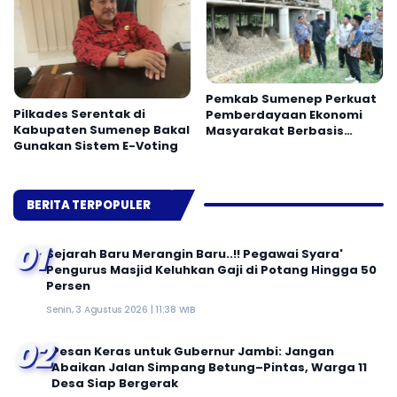
Pemkab Sumenep Perkuat
Pilkades Serentak di
Pemberdayaan Ekonomi
Kabupaten Sumenep Bakal
Masyarakat Berbasis
Gunakan Sistem E-Voting
Potensi Desa
BERITA TERPOPULER
01
Sejarah Baru Merangin Baru..!! Pegawai Syara'
Pengurus Masjid Keluhkan Gaji di Potang Hingga 50
Persen
Senin, 3 Agustus 2026 | 11:38 WIB
02
Pesan Keras untuk Gubernur Jambi: Jangan
Abaikan Jalan Simpang Betung–Pintas, Warga 11
Desa Siap Bergerak