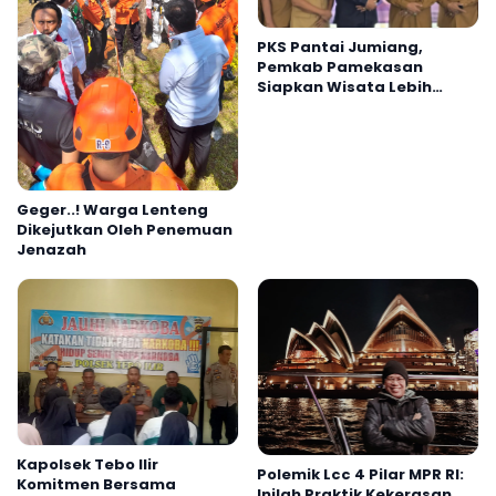
PKS Pantai Jumiang,
Pemkab Pamekasan
Siapkan Wisata Lebih
Profesional
Geger..! Warga Lenteng
Dikejutkan Oleh Penemuan
Jenazah
Kapolsek Tebo Ilir
Polemik Lcc 4 Pilar MPR RI:
Komitmen Bersama
Inilah Praktik Kekerasan