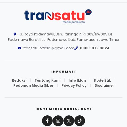
Jl. Raya Pademawu, Dsn. Paninggin RT003/RW005 Ds.
Pademawu Barat Kec. Pademawu Kab. Pamekasan Jawa Timur
transatu.official@gmail.com
0813 3079 0024
INFORMASI
Redaksi
|
Tentang Kami
|
Info Iklan
|
Kode Etik
|
Pedoman Media Siber
|
Privacy Policy
|
Disclaimer
IKUTI MEDIA SOSIAL KAMI