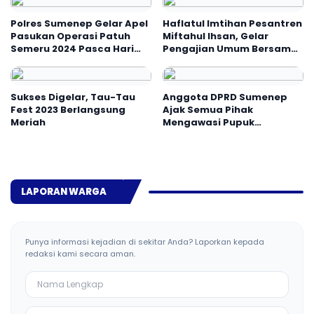
Polres Sumenep Gelar Apel
Haflatul Imtihan Pesantren
Pasukan Operasi Patuh
Miftahul Ihsan, Gelar
Semeru 2024 Pasca Hari
Pengajian Umum Bersama
Bhayangkara
KH. Musleh Adnan
Sukses Digelar, Tau-Tau
Anggota DPRD Sumenep
Fest 2023 Berlangsung
Ajak Semua Pihak
Meriah
Mengawasi Pupuk
Bersubsidi
LAPORAN WARGA
Punya informasi kejadian di sekitar Anda? Laporkan kepada
redaksi kami secara aman.