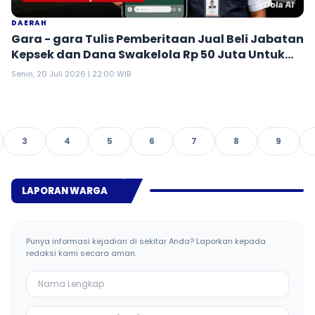
DAERAH
Gara - gara Tulis Pemberitaan Jual Beli Jabatan
Kepsek dan Dana Swakelola Rp 50 Juta Untuk
Tabir, Bupati Merangin Blokir Wartawan
Senin, 20 Juli 2026 | 22:00 WIB
Transatu
3
4
5
6
7
8
9
LAPORAN WARGA
Punya informasi kejadian di sekitar Anda? Laporkan kepada
redaksi kami secara aman.