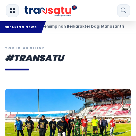
oti Kepemimpinan Berkarakter bagi Mahasantri
KKN UIN Mad
BREAKING NEWS
TOPIC ARCHIVE
#TRANSATU