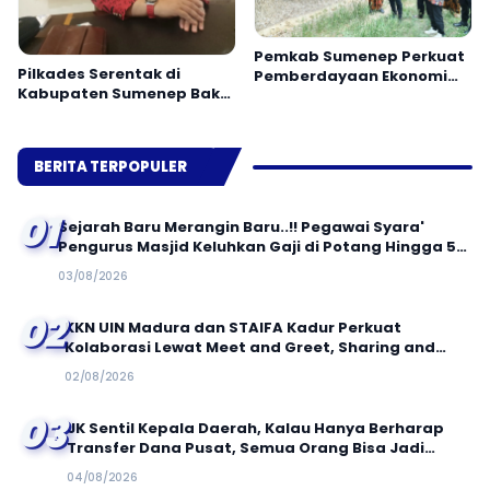
Pemkab Sumenep Perkuat
Pilkades Serentak di
Pemberdayaan Ekonomi
Kabupaten Sumenep Bakal
Masyarakat Berbasis
Gunakan Sistem E-Voting
Potensi Desa
BERITA TERPOPULER
01
Sejarah Baru Merangin Baru..!! Pegawai Syara'
Pengurus Masjid Keluhkan Gaji di Potang Hingga 50
Persen
03/08/2026
02
KKN UIN Madura dan STAIFA Kadur Perkuat
Kolaborasi Lewat Meet and Greet, Sharing and
Caring, serta Out Bond Kolaboratif
02/08/2026
03
JK Sentil Kepala Daerah, Kalau Hanya Berharap
Transfer Dana Pusat, Semua Orang Bisa Jadi
Bupati!
04/08/2026