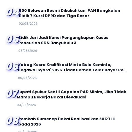
04
500 Relawan Resmi Dikukuhkan, PAN Bangkalan
Bidik 7 Kursi DPRD dan Tiga Besar
02/08/2026
05
Sidik Jari Jadi Kunci Pengungkapan Kasus
Pencurian SDN Banyubulu 3
03/08/2026
06
Kabag Kesra Kralifikasi Minta Bela Kominfo,
Pegawai Syara' 2025 Tidak Pernah Telat Bayar Per
6 Bulan
06/08/2026
07
Bupati Syukur Sentil Capaian PAD Minim, Jika Tidak
Mampu Bekerja Bakal Dievaluasi
04/08/2026
08
Pemkab Sumenep Bakal Realisasikan 80 RTLH
pada 2026