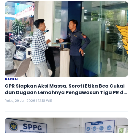
DAERAH
GPR Siapkan Aksi Massa, Soroti Etika Bea Cukai
dan Dugaan Lemahnya Pengawasan Tiga PR di
Pamekasan
Rabu, 29 Juli 2026 | 12:18 WIB