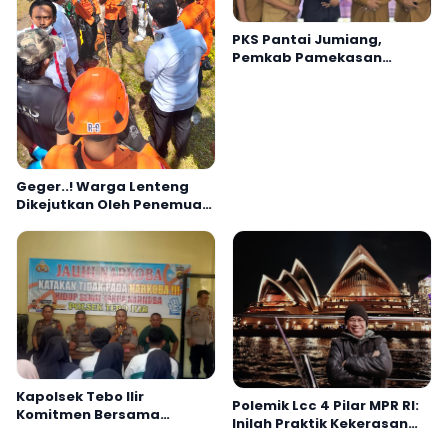
PKS Pantai Jumiang,
Pemkab Pamekasan
Siapkan Wisata Lebih
Profesional
Geger..! Warga Lenteng
Dikejutkan Oleh Penemuan
Jenazah
Kapolsek Tebo Ilir
Polemik Lcc 4 Pilar MPR RI:
Komitmen Bersama
Inilah Praktik Kekerasan
Masyarakat Laporkan
Simbolik