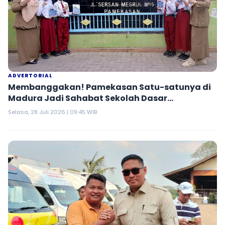
ADVERTORIAL
Membanggakan! Pamekasan Satu-satunya di
Madura Jadi Sahabat Sekolah Dasar
Kemendikdasmen RI
Selasa, 28 Juli 2026 | 09:45 WIB