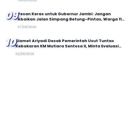
05/08/2026
09
Pesan Keras untuk Gubernur Jambi: Jangan
Abaikan Jalan Simpang Betung–Pintas, Warga 11
Desa Siap Bergerak
07/08/2026
10
Slamet Ariyadi Desak Pemerintah Usut Tuntas
Kebakaran KM Mutiara Sentosa II, Minta Evaluasi
Total Keselamatan Pelayaran
02/08/2026