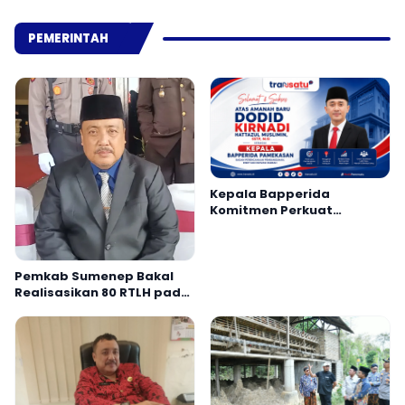
Peredaran Narkoba ke
Polisi
PEMERINTAH
Kepala Bapperida
Komitmen Perkuat
Perencanaan dan Sinergi
OPD Pamekasan
Pemkab Sumenep Bakal
Realisasikan 80 RTLH pada
2026