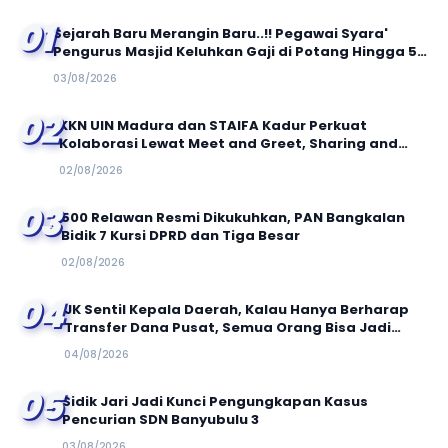
01
Sejarah Baru Merangin Baru..!! Pegawai Syara'
Pengurus Masjid Keluhkan Gaji di Potang Hingga 50
Persen
03/08/2026
02
KKN UIN Madura dan STAIFA Kadur Perkuat
Kolaborasi Lewat Meet and Greet, Sharing and
Caring, serta Out Bond Kolaboratif
02/08/2026
03
500 Relawan Resmi Dikukuhkan, PAN Bangkalan
Bidik 7 Kursi DPRD dan Tiga Besar
02/08/2026
04
JK Sentil Kepala Daerah, Kalau Hanya Berharap
Transfer Dana Pusat, Semua Orang Bisa Jadi
Bupati!
04/08/2026
05
Sidik Jari Jadi Kunci Pengungkapan Kasus
Pencurian SDN Banyubulu 3
03/08/2026