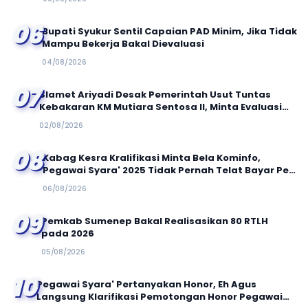
06
Bupati Syukur Sentil Capaian PAD Minim, Jika Tidak
Mampu Bekerja Bakal Dievaluasi
04/08/2026
07
Slamet Ariyadi Desak Pemerintah Usut Tuntas
Kebakaran KM Mutiara Sentosa II, Minta Evaluasi
Total Keselamatan Pelayaran
02/08/2026
08
Kabag Kesra Kralifikasi Minta Bela Kominfo,
Pegawai Syara' 2025 Tidak Pernah Telat Bayar Per
6 Bulan
06/08/2026
09
Pemkab Sumenep Bakal Realisasikan 80 RTLH
pada 2026
05/08/2026
10
Pegawai Syara' Pertanyakan Honor, Eh Agus
Langsung Klarifikasi Pemotongan Honor Pegawai