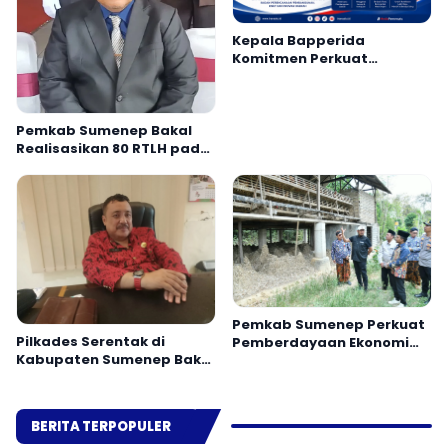
Kepala Bapperida
Komitmen Perkuat
Perencanaan dan Sinergi
OPD Pamekasan
Pemkab Sumenep Bakal
Realisasikan 80 RTLH pada
2026
Pemkab Sumenep Perkuat
Pilkades Serentak di
Pemberdayaan Ekonomi
Kabupaten Sumenep Bakal
Masyarakat Berbasis
Gunakan Sistem E-Voting
Potensi Desa
BERITA TERPOPULER