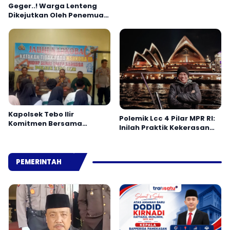
Geger..! Warga Lenteng
Dikejutkan Oleh Penemuan
Jenazah
Kapolsek Tebo Ilir
Polemik Lcc 4 Pilar MPR RI:
Komitmen Bersama
Inilah Praktik Kekerasan
Masyarakat Laporkan
Simbolik
Peredaran Narkoba ke
Polisi
PEMERINTAH