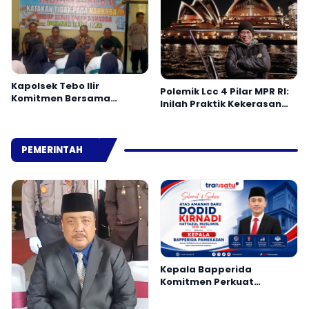
Kapolsek Tebo Ilir
Polemik Lcc 4 Pilar MPR RI:
Komitmen Bersama
Inilah Praktik Kekerasan
Masyarakat Laporkan
Simbolik
Peredaran Narkoba ke
Polisi
PEMERINTAH
Kepala Bapperida
Komitmen Perkuat
Perencanaan dan Sinergi
OPD Pamekasan