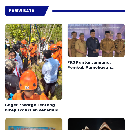
PARIWISATA
PKS Pantai Jumiang,
Pemkab Pamekasan
Siapkan Wisata Lebih
Profesional
Geger..! Warga Lenteng
Dikejutkan Oleh Penemuan
Jenazah