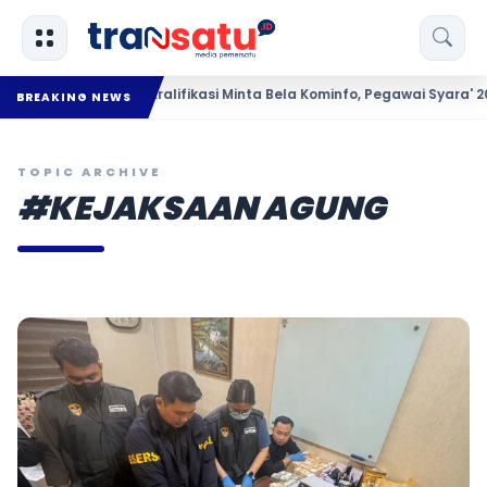
Kabag Kesra Kralifikasi Minta Bela Kominfo, Pegawai Syara' 2025 Ti
BREAKING NEWS
TOPIC ARCHIVE
#KEJAKSAAN AGUNG