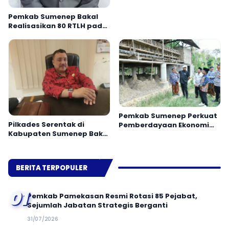
Pemkab Sumenep Bakal
Realisasikan 80 RTLH pada
2026
Pemkab Sumenep Perkuat
Pilkades Serentak di
Pemberdayaan Ekonomi
Kabupaten Sumenep Bakal
Masyarakat Berbasis
Gunakan Sistem E-Voting
Potensi Desa
BERITA TERPOPULER
01
Pemkab Pamekasan Resmi Rotasi 85 Pejabat,
Sejumlah Jabatan Strategis Berganti
31/07/2026