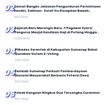
02
Camat Bangko Jelaskan Pengunduran Permintaan
Sendiri, Saliman : Surat Itu Disiapkan Bawah
Tekanan
31/07/2026
03
Sejarah Baru Merangin Baru..!! Pegawai Syara'
Pengurus Masjid Keluhkan Gaji di Potang Hingga
50 Persen
03/08/2026
04
Pilkades Serentak di Kabupaten Sumenep Bakal
Gunakan Sistem E-Voting
31/07/2026
05
Pemkab Sumenep Perkuat Pemberdayaan
Ekonomi Masyarakat Berbasis Potensi Desa
31/07/2026
06
Polsek Kangean Ringkus Dua Tersangka Curanmor
31/07/2026