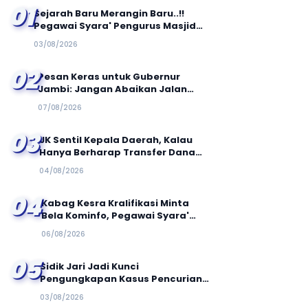
01
Sejarah Baru Merangin Baru..!!
Pegawai Syara' Pengurus Masjid
Keluhkan Gaji di Potang Hingga 50
03/08/2026
Persen
02
Pesan Keras untuk Gubernur
Jambi: Jangan Abaikan Jalan
Simpang Betung–Pintas, Warga 11
07/08/2026
Desa Siap Bergerak
03
JK Sentil Kepala Daerah, Kalau
Hanya Berharap Transfer Dana
Pusat, Semua Orang Bisa Jadi
04/08/2026
Bupati!
04
Kabag Kesra Kralifikasi Minta
Bela Kominfo, Pegawai Syara'
2025 Tidak Pernah Telat Bayar
06/08/2026
Per 6 Bulan
05
Sidik Jari Jadi Kunci
Pengungkapan Kasus Pencurian
SDN Banyubulu 3
03/08/2026