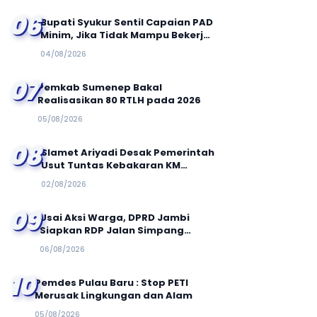
06
Bupati Syukur Sentil Capaian PAD
Minim, Jika Tidak Mampu Bekerja
Bakal Dievaluasi
04/08/2026
07
Pemkab Sumenep Bakal
Realisasikan 80 RTLH pada 2026
05/08/2026
08
Slamet Ariyadi Desak Pemerintah
Usut Tuntas Kebakaran KM
Mutiara Sentosa II, Minta Evaluasi
02/08/2026
Total Keselamatan Pelayaran
09
Usai Aksi Warga, DPRD Jambi
Siapkan RDP Jalan Simpang
Betung–Pintas
06/08/2026
10
Pemdes Pulau Baru : Stop PETI
Merusak Lingkungan dan Alam
05/08/2026