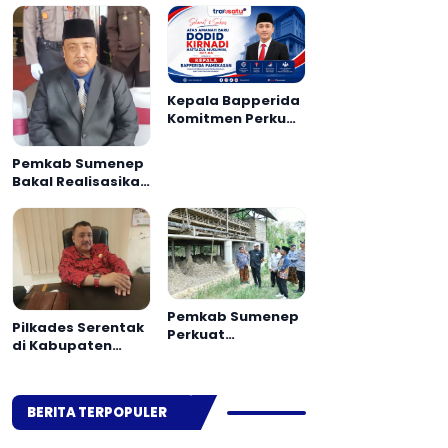
Kepala Bapperida
Komitmen Perkuat
Perencanaan dan
Sinergi OPD
Pemkab Sumenep
Pamekasan
Bakal Realisasikan
80 RTLH pada 2026
Pemkab Sumenep
Pilkades Serentak
Perkuat
di Kabupaten
Pemberdayaan
Sumenep Bakal
Ekonomi
Gunakan Sistem E-
Masyarakat
Voting
Berbasis Potensi
BERITA TERPOPULER
Desa