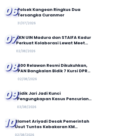
06
Polsek Kangean Ringkus Dua
Tersangka Curanmor
31/07/2026
07
KKN UIN Madura dan STAIFA Kadur
Perkuat Kolaborasi Lewat Meet
and Greet, Sharing and Caring,
02/08/2026
serta Out Bond Kolaboratif
08
500 Relawan Resmi Dikukuhkan,
PAN Bangkalan Bidik 7 Kursi DPRD
dan Tiga Besar
02/08/2026
09
Sidik Jari Jadi Kunci
Pengungkapan Kasus Pencurian
SDN Banyubulu 3
03/08/2026
10
Slamet Ariyadi Desak Pemerintah
Usut Tuntas Kebakaran KM
Mutiara Sentosa II, Minta Evaluasi
02/08/2026