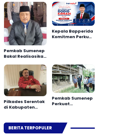
Kepala Bapperida
Komitmen Perkuat
Perencanaan dan
Sinergi OPD
Pemkab Sumenep
Pamekasan
Bakal Realisasikan
80 RTLH pada 2026
Pemkab Sumenep
Pilkades Serentak
Perkuat
di Kabupaten
Pemberdayaan
Sumenep Bakal
Ekonomi
Gunakan Sistem E-
Masyarakat
Voting
Berbasis Potensi
BERITA TERPOPULER
Desa