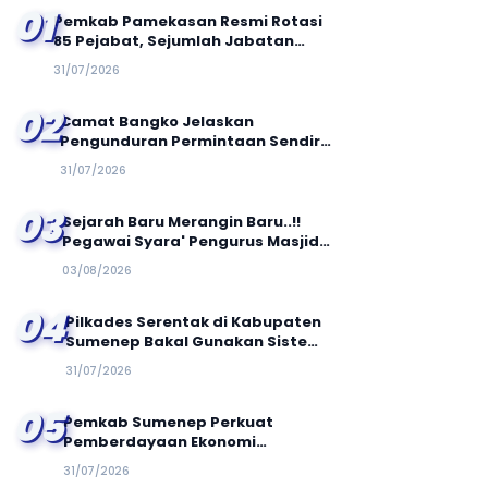
01
Pemkab Pamekasan Resmi Rotasi
85 Pejabat, Sejumlah Jabatan
Strategis Berganti
31/07/2026
02
Camat Bangko Jelaskan
Pengunduran Permintaan Sendiri,
Saliman : Surat Itu Disiapkan
31/07/2026
Bawah Tekanan
03
Sejarah Baru Merangin Baru..!!
Pegawai Syara' Pengurus Masjid
Keluhkan Gaji di Potang Hingga
03/08/2026
50 Persen
04
Pilkades Serentak di Kabupaten
Sumenep Bakal Gunakan Sistem
E-Voting
31/07/2026
05
Pemkab Sumenep Perkuat
Pemberdayaan Ekonomi
Masyarakat Berbasis Potensi
31/07/2026
Desa