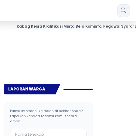
Kabag Kesra Kralifikasi Minta Bela Kominfo, Pegawai Syara' 2025 Tida
LAPORAN WARGA
Punya informasi kejadian di sekitar Anda?
Laporkan kepada redaksi kami secara
aman.