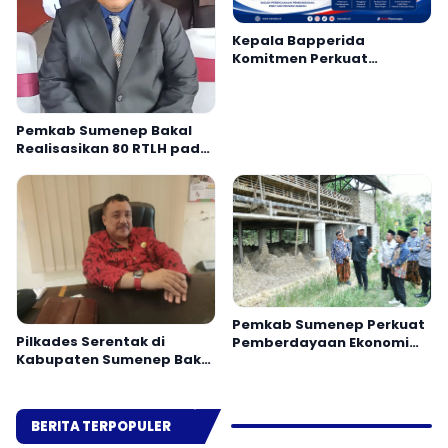
Kepala Bapperida
Komitmen Perkuat
Perencanaan dan Sinergi
OPD Pamekasan
Pemkab Sumenep Bakal
Realisasikan 80 RTLH pada
2026
Pemkab Sumenep Perkuat
Pilkades Serentak di
Pemberdayaan Ekonomi
Kabupaten Sumenep Bakal
Masyarakat Berbasis
Gunakan Sistem E-Voting
Potensi Desa
BERITA TERPOPULER