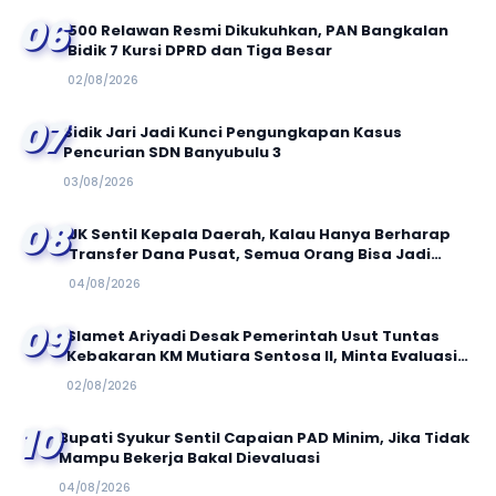
06
500 Relawan Resmi Dikukuhkan, PAN Bangkalan
Bidik 7 Kursi DPRD dan Tiga Besar
02/08/2026
07
Sidik Jari Jadi Kunci Pengungkapan Kasus
Pencurian SDN Banyubulu 3
03/08/2026
08
JK Sentil Kepala Daerah, Kalau Hanya Berharap
Transfer Dana Pusat, Semua Orang Bisa Jadi
Bupati!
04/08/2026
09
Slamet Ariyadi Desak Pemerintah Usut Tuntas
Kebakaran KM Mutiara Sentosa II, Minta Evaluasi
Total Keselamatan Pelayaran
02/08/2026
10
Bupati Syukur Sentil Capaian PAD Minim, Jika Tidak
Mampu Bekerja Bakal Dievaluasi
04/08/2026