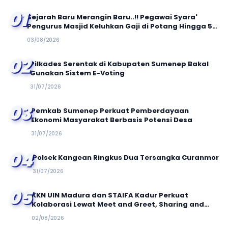
01
Sejarah Baru Merangin Baru..!! Pegawai Syara'
Pengurus Masjid Keluhkan Gaji di Potang Hingga 50
Persen
03/08/2026
02
Pilkades Serentak di Kabupaten Sumenep Bakal
Gunakan Sistem E-Voting
31/07/2026
03
Pemkab Sumenep Perkuat Pemberdayaan
Ekonomi Masyarakat Berbasis Potensi Desa
31/07/2026
04
Polsek Kangean Ringkus Dua Tersangka Curanmor
31/07/2026
05
KKN UIN Madura dan STAIFA Kadur Perkuat
Kolaborasi Lewat Meet and Greet, Sharing and
Caring, serta Out Bond Kolaboratif
02/08/2026