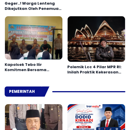
Geger..! Warga Lenteng
Dikejutkan Oleh Penemuan
Jenazah
Kapolsek Tebo Ilir
Polemik Lcc 4 Pilar MPR RI:
Komitmen Bersama
Inilah Praktik Kekerasan
Masyarakat Laporkan
Simbolik
Peredaran Narkoba ke
Polisi
PEMERINTAH